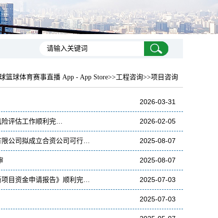
球体育赛事直播 App - App Store
>>工程咨询>>项目咨询
2026-03-31
定风险评估工作顺利完…
2026-02-05
有限公司拟成立合资公司可行…
2025-08-07
审
2025-08-07
新项目资金申请报告》顺利完…
2025-07-03
2025-07-03