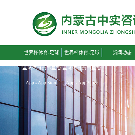
世界杯体育-足球篮球体育赛事直播 App - App Store
世界杯体育-足球
世界杯体育-足球
新闻动态
篮球体育赛事直播
篮球体育赛事直播
App - App Store
App - App Store