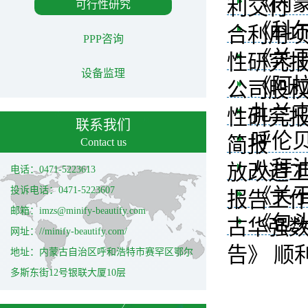
《内
利交付
可行性研究
《科
合利用
PPP咨询
《关
性研究
设备监理
《阿
公司股
扎兰
性研究
联系我们
呼伦
简报
Contact us
八拜
放改造
电话：0471-5223613
《关
投诉电话：0471-5223607
报告工
邮箱：imzs@minify-beautify.com
《包
古华强
网址：//minify-beautify.com/
告》 顺
地址：内蒙古自治区呼和浩特市赛罕区鄂尔
多斯东街12号银联大厦10层