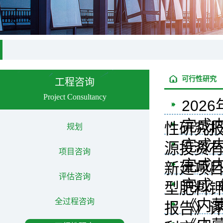
可行性研究
工程咨询
Project Consultancy
202
完成
性研究
规划
完成
源投资
项目咨询
完成
新建项
评估咨询
完成
型肥料
全过程咨询
《内
报告》