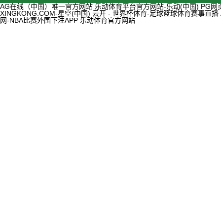
AG在线（中国）唯一官方网站
乐动体育平台官方网站-乐动(中国)
PG网
XINGKONG.COM-星空(中国)
云开 - 世界杯体育-足球篮球体育赛事直播 App 
网-NBA比赛外围下注APP
乐动体育官方网站