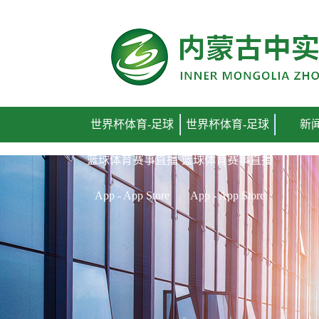
世界杯体育-足球篮球体育赛事直播 App - App Store
世界杯体育-足球
世界杯体育-足球
新
篮球体育赛事直播
篮球体育赛事直播
App - App Store
App - App Store