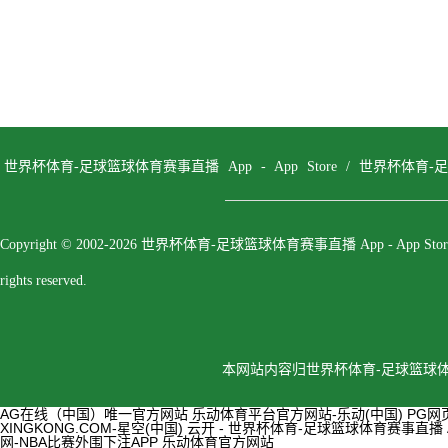
世界杯体育-足球篮球体育赛事直播 App - App Store
/
世界杯体育-足球
Copyright © 2002-2026 世界杯体育-足球篮球体育赛事直播 App - App Store
rights reserved.
本网站内容归世界杯体育-足球篮球体育赛
AG在线（中国）唯一官方网站
乐动体育平台官方网站-乐动(中国)
PG网
XINGKONG.COM-星空(中国)
云开 - 世界杯体育-足球篮球体育赛事直播 App 
网-NBA比赛外围下注APP
乐动体育官方网站