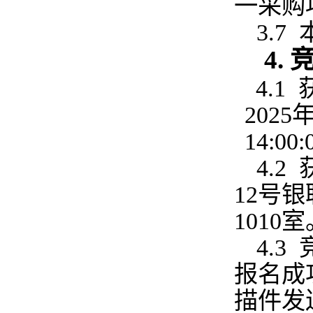
一采购
3.7
4.
4.1
2025
14:0
4.2
12号银
1010室
4.3
报名成
描件发