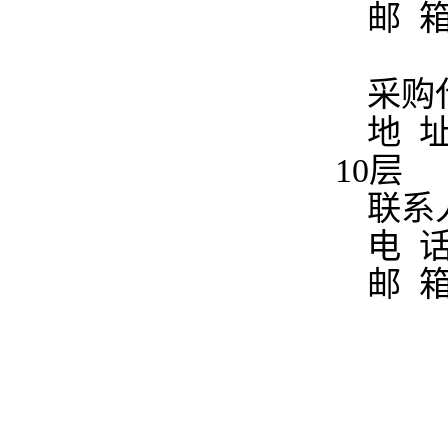
邮 箱
采购
地 
10层
联系
电 话：
邮 箱：