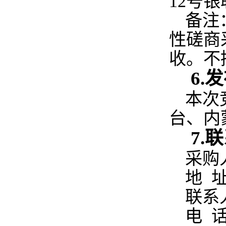
12号
备注
性磋商
收。不
6.
发
本次
台、内
7.
联
采购
地 
联系
电 话：