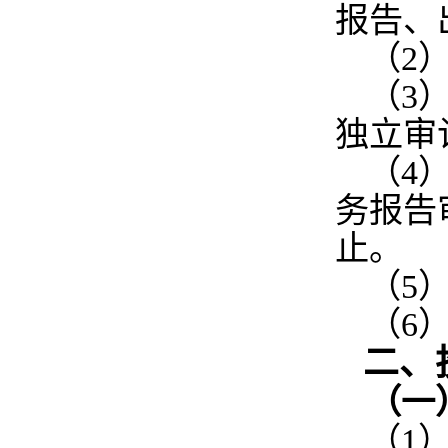
报告、
（2
（3
独立审
（4
务报告
止。
（5
（6
二、
（一
（1