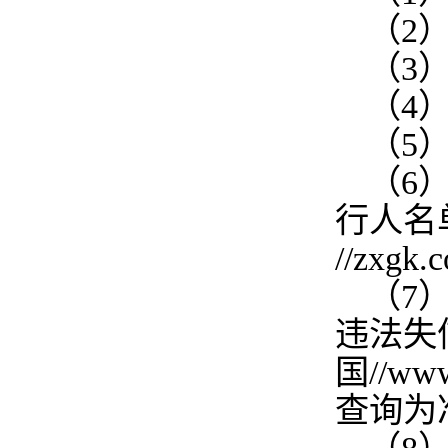
（2
（3
（4
（5
（6
行人名
//zxgk
（7
违法失
国//www.
查询为