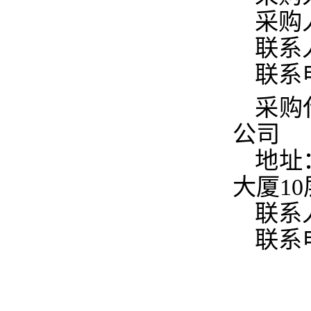
采购
联系
联系电
采购
公司
地址
大厦10
联系
联系电