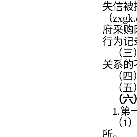
失信被
（zxg
府采购网（
行为记
（三
关系的
（四
（五
（六
1.
第
（1
所。