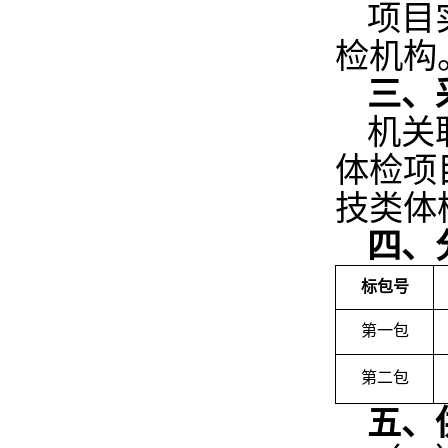
项目
检机构
三、
机关
体检项
技类体
四、
标包号
第一包
第二包
五、