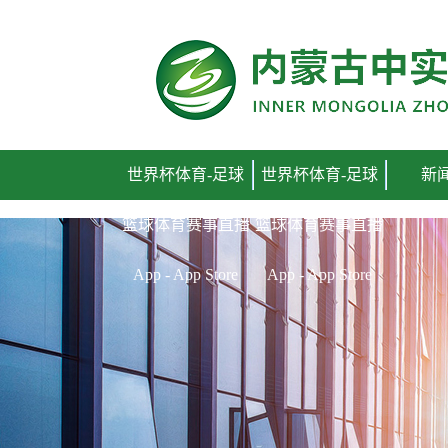
世界杯体育-足球篮球体育赛事直播 App - App Store
世界杯体育-足球
世界杯体育-足球
新
篮球体育赛事直播
篮球体育赛事直播
App - App Store
App - App Store