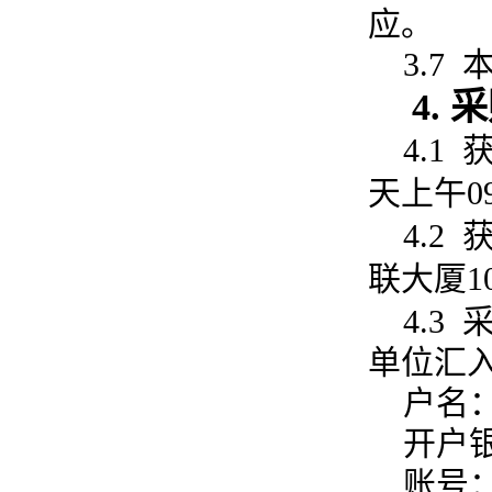
应。
3.7
4.
采
4.1
获
天上午09:
4.2
联大厦1
4.3
采
单位汇
户名
开户
账号：4