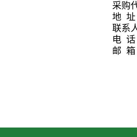
采购
地 
联系
电 话：
邮 箱：