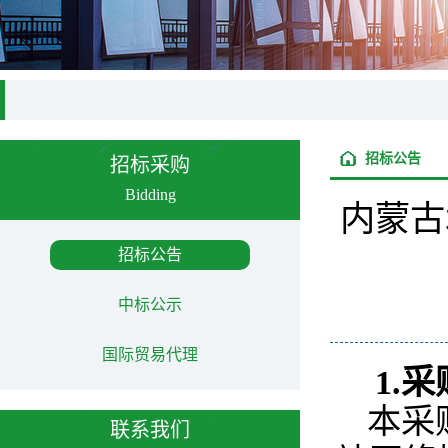
招标公告
招标采购
Bidding
内蒙古
招标公告
中标公示
国际贸易代理
1.
采
本采
联系我们