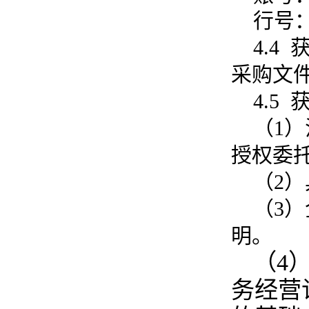
行号：3
4.4
采购文
4.5
（1
授权委
（2
（3
明。
（4
务经营