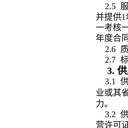
2.5
并提供
一考核
年度合
2.6
2.7
3.
供
3.1
业或其
力。
3.2
营许可