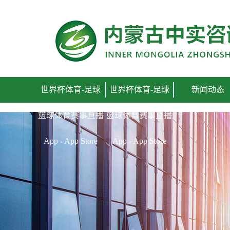
世界杯体育-足球篮球体育赛事直播 App - App Store
世界杯体育-足球
世界杯体育-足球
新闻动态
篮球体育赛事直播
篮球体育赛事直播
App - App Store
App - App Store