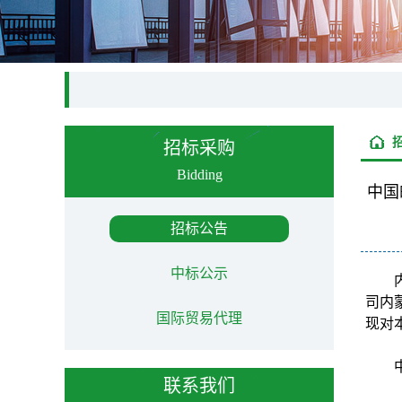
招标采购
Bidding
中国
招标公告
中标公示
司内蒙
国际贸易代理
现对
联系我们