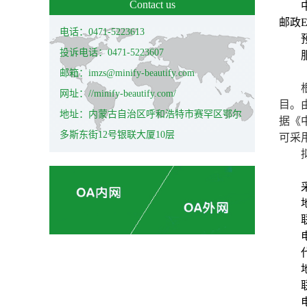
Contact us
邮政
电话：0471-5223613
投诉电话：0471-5223607
邮箱：imzs@minify-beautify.com
网址：//minify-beautify.com/
目。
地址：内蒙古自治区呼和浩特市赛罕区鄂尔
据《
多斯东街12号银联大厦10层
可采