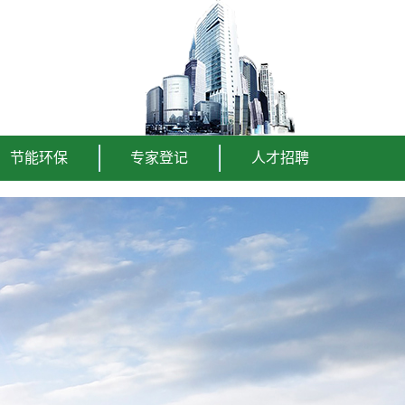
节能环保
专家登记
人才招聘