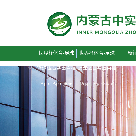
世界杯体育-足球篮球体育赛事直播 App - App Store
世界杯体育-足球
世界杯体育-足球
新
篮球体育赛事直播
篮球体育赛事直播
App - App Store
App - App Store