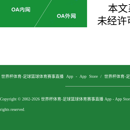
本文
未经许
世界杯体育-足球篮球体育赛事直播 App - App Store
/
世界杯体育-足球
Copyright © 2002-2026 世界杯体育-足球篮球体育赛事直播 App - App Store
rights reserved.