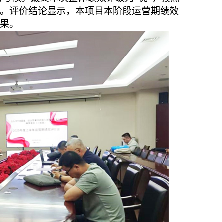
。评价结论显示，本项目本阶段运营期绩效
果。