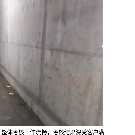
，整体考核工作流畅，考核结果深受客户满