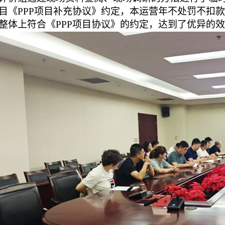
目《
PPP
项目补充协议》约定，本运营年不处罚不扣款
整体上符合《
PPP
项目协议》的约定，达到了优异的效