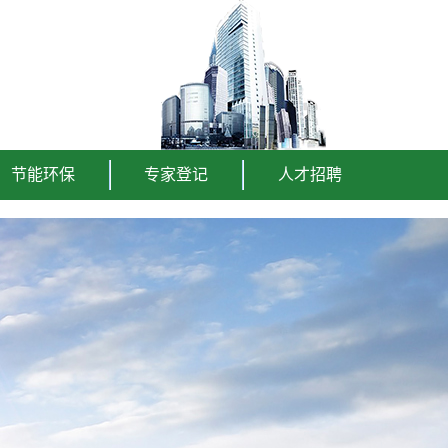
节能环保
专家登记
人才招聘