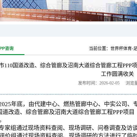
PP咨询
当前位置：
世界杯体育-足球
市110国道改造、综合管廊及沼南大道综合管廊工程PPP
工作圆满收关
发布时间：2026-02-05 浏览
2025年底，由代建中心、燃热管廊中心、中实公司
0国道改造、综合管廊及沼南大道综合管廊工程PPP项目
。
专家组通过现场资料查阅、现场调研、问卷调查及访
评价组通过现场资料查阅、现场调研的方法进行了临