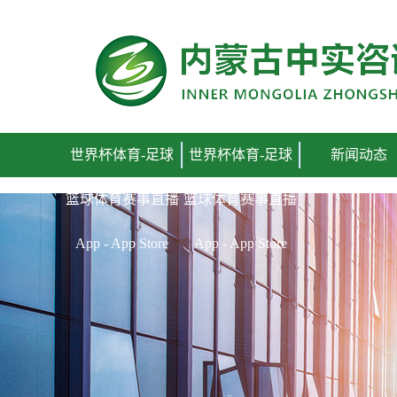
世界杯体育-足球篮球体育赛事直播 App - App Store
世界杯体育-足球
世界杯体育-足球
新闻动态
篮球体育赛事直播
篮球体育赛事直播
App - App Store
App - App Store