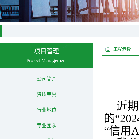
工程造价
项目管理
Project Management
公司简介
资质荣誉
近期
行业地位
的“2
专业团队
“信用