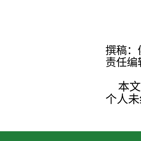
撰稿：
责任编
本文
个人未