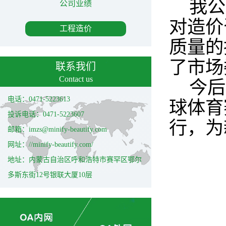
我公
公司业绩
对造价
工程造价
质量的
了市场
联系我们
Contact us
今后
电话：0471-5223613
球体育赛
投诉电话：0471-5223607
行，为
邮箱：imzs@minify-beautify.com
网址：//minify-beautify.com/
地址：内蒙古自治区呼和浩特市赛罕区鄂尔
多斯东街12号银联大厦10层