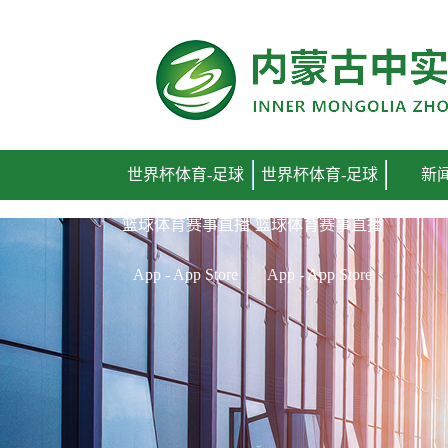
世界杯体育-足球篮球体育赛事直播 App - App Store
世界杯体育-足球
世界杯体育-足球
新
篮球体育赛事直播
篮球体育赛事直播
App - App Store
App - App Store