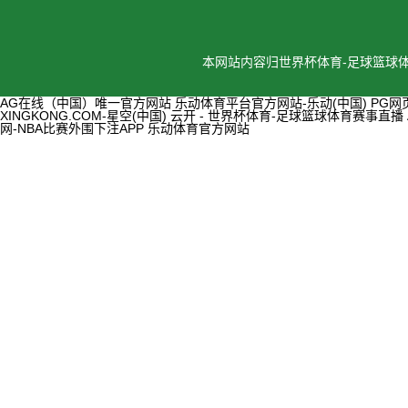
本网站内容归世界杯体育-足球篮球体育赛
AG在线（中国）唯一官方网站
乐动体育平台官方网站-乐动(中国)
PG网
XINGKONG.COM-星空(中国)
云开 - 世界杯体育-足球篮球体育赛事直播 App 
网-NBA比赛外围下注APP
乐动体育官方网站