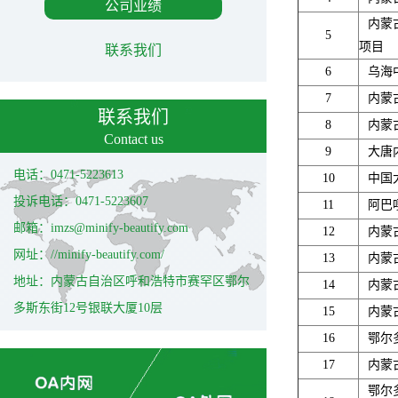
公司业绩
内蒙
5
项目
联系我们
6
乌海
7
内蒙
联系我们
8
内蒙
Contact us
9
大唐
电话：0471-5223613
10
中国
投诉电话：0471-5223607
11
阿巴
邮箱：imzs@minify-beautify.com
12
内蒙
网址：//minify-beautify.com/
13
内蒙
地址：内蒙古自治区呼和浩特市赛罕区鄂尔
14
内蒙
多斯东街12号银联大厦10层
15
内蒙
16
鄂尔
17
内蒙
鄂尔